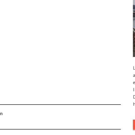
L
a
e
I
D
h
in