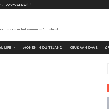
y
Daveweetraad.nl
eve dingen en het wonen in Duitsland
L LIFE
WONEN IN DUITSLAND
KEUS VAN DAVE
CR
n