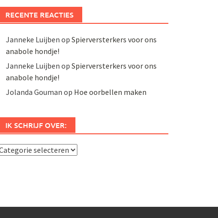
RECENTE REACTIES
Janneke Luijben
op
Spierversterkers voor ons
anabole hondje!
Janneke Luijben
op
Spierversterkers voor ons
anabole hondje!
Jolanda Gouman
op
Hoe oorbellen maken
IK SCHRIJF OVER:
k
chrijf
ver: