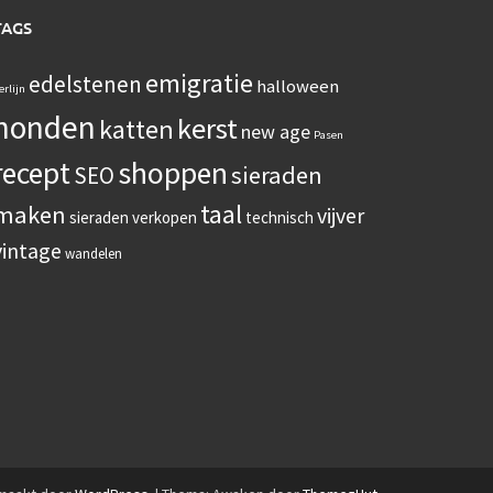
TAGS
emigratie
edelstenen
halloween
erlijn
honden
kerst
katten
new age
Pasen
recept
shoppen
sieraden
SEO
taal
maken
vijver
sieraden verkopen
technisch
vintage
wandelen