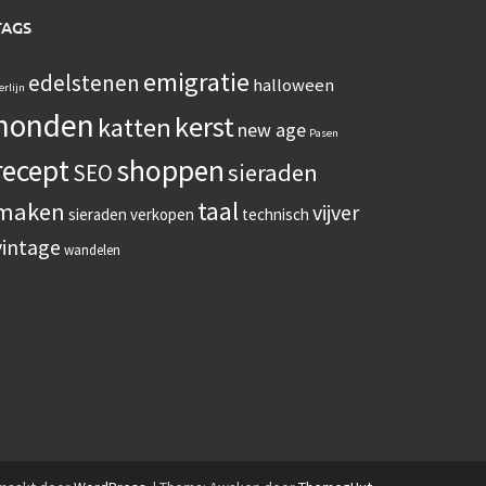
TAGS
emigratie
edelstenen
halloween
erlijn
honden
kerst
katten
new age
Pasen
recept
shoppen
sieraden
SEO
taal
maken
vijver
sieraden verkopen
technisch
vintage
wandelen