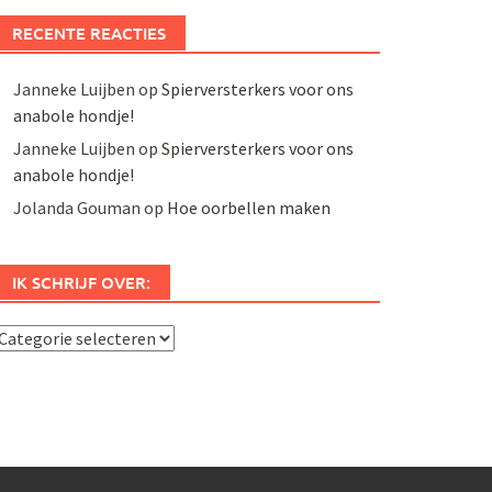
RECENTE REACTIES
Janneke Luijben
op
Spierversterkers voor ons
anabole hondje!
Janneke Luijben
op
Spierversterkers voor ons
anabole hondje!
Jolanda Gouman
op
Hoe oorbellen maken
IK SCHRIJF OVER:
k
chrijf
ver: