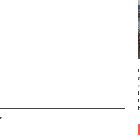
L
a
e
I
D
h
in