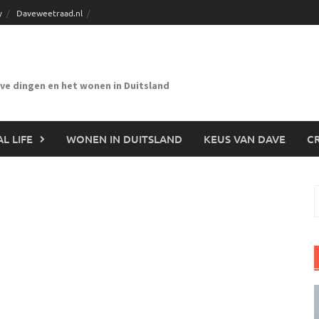
y
Daveweetraad.nl
eve dingen en het wonen in Duitsland
L LIFE
WONEN IN DUITSLAND
KEUS VAN DAVE
CR
n