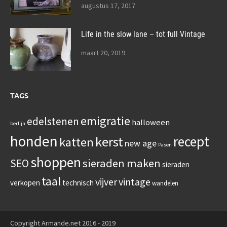
augustus 17, 2017
Life in the slow lane – tot full Vintage
maart 20, 2019
TAGS
emigratie
edelstenen
halloween
berlijn
honden
recept
kerst
katten
new age
Pasen
shoppen
sieraden maken
SEO
sieraden
taal
vijver
vintage
verkopen
technisch
wandelen
Copyright Armande.net 2016 - 2019