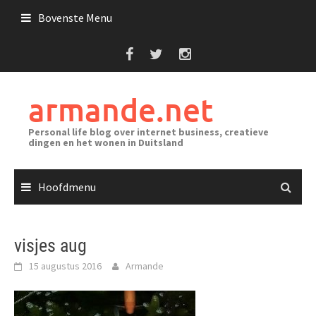
Ga
Bovenste Menu
naar
de
inhoud
armande.net
Personal life blog over internet business, creatieve
dingen en het wonen in Duitsland
Hoofdmenu
visjes aug
15 augustus 2016
Armande