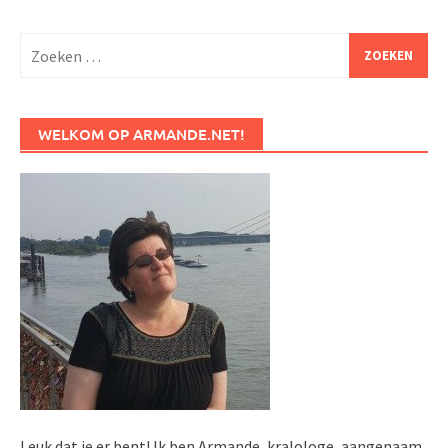
Zoeken
naar:
WELKOM OP ARMANDE.NET!
Leuk dat je er bent! Ik ben Armande, kralologe, aangenaam.