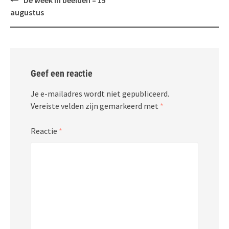
De week in beelden – 15
navigatie
augustus
Geef een reactie
Je e-mailadres wordt niet gepubliceerd.
Vereiste velden zijn gemarkeerd met
*
Reactie
*