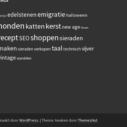
TAGS
emigratie
edelstenen
halloween
erlijn
honden
kerst
katten
new age
Pasen
recept
shoppen
sieraden
SEO
taal
maken
vijver
sieraden verkopen
technisch
vintage
wandelen
emaakt door
WordPress
.
|
Thema: Awaken door
ThemezHut
.