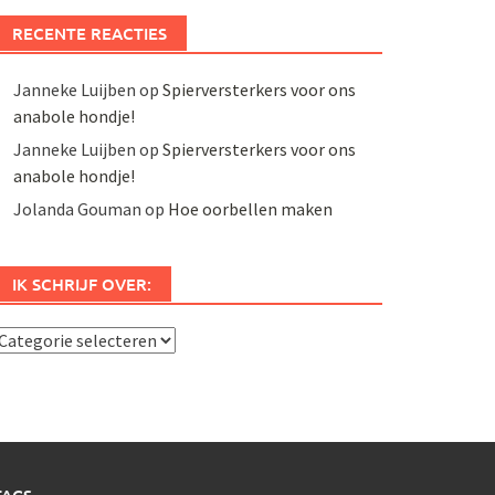
RECENTE REACTIES
Janneke Luijben
op
Spierversterkers voor ons
anabole hondje!
Janneke Luijben
op
Spierversterkers voor ons
anabole hondje!
Jolanda Gouman
op
Hoe oorbellen maken
IK SCHRIJF OVER:
k
chrijf
ver: