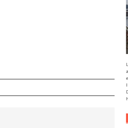
L
a
e
I
D
h