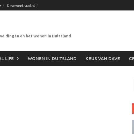
y
Daveweetraad.nl
eve dingen en het wonen in Duitsland
L LIFE
WONEN IN DUITSLAND
KEUS VAN DAVE
CR
n