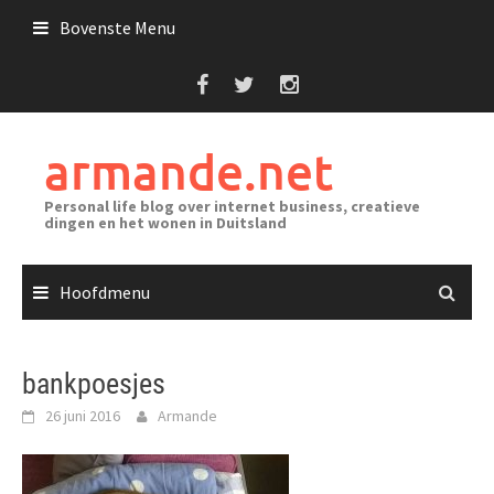
Ga
Bovenste Menu
naar
de
inhoud
armande.net
Personal life blog over internet business, creatieve
dingen en het wonen in Duitsland
Hoofdmenu
bankpoesjes
26 juni 2016
Armande