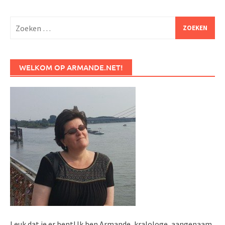
Zoeken
naar:
WELKOM OP ARMANDE.NET!
Leuk dat je er bent! Ik ben Armande, kralologe, aangenaam.