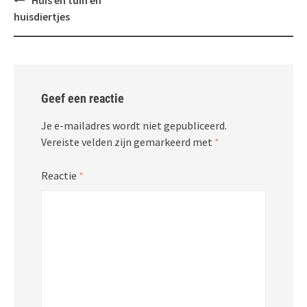
Huis en tuin en
navigatie
huisdiertjes
Geef een reactie
Je e-mailadres wordt niet gepubliceerd.
Vereiste velden zijn gemarkeerd met
*
Reactie
*