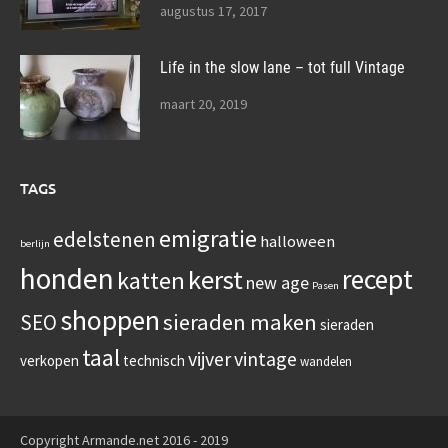
augustus 17, 2017
Life in the slow lane – tot full Vintage
maart 20, 2019
TAGS
emigratie
edelstenen
halloween
berlijn
honden
recept
kerst
katten
new age
Pasen
shoppen
sieraden maken
SEO
sieraden
taal
vijver
vintage
verkopen
technisch
wandelen
Copyright Armande.net 2016 - 2019