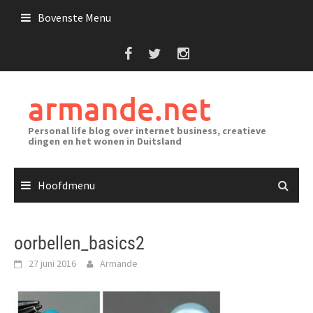
Ga
Bovenste Menu
naar
de
inhoud
armande.net
Personal life blog over internet business, creatieve
dingen en het wonen in Duitsland
Hoofdmenu
oorbellen_basics2
27 juni 2016
Armande