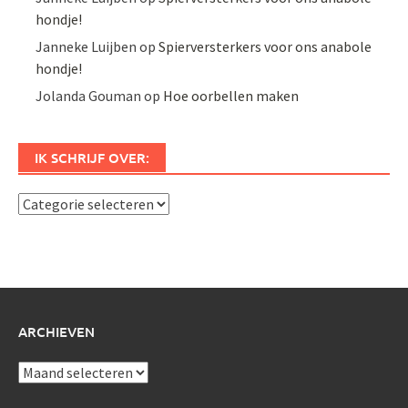
hondje!
Janneke Luijben
op
Spierversterkers voor ons anabole
hondje!
Jolanda Gouman
op
Hoe oorbellen maken
IK SCHRIJF OVER:
Ik
schrijf
over:
ARCHIEVEN
Archieven