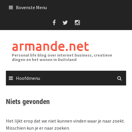
Ga
Bovenste Menu
naar
de
inhoud
armande.net
Personal life blog over internet business, creatieve
dingen en het wonen in Duitsland
Hoofdmenu
Niets gevonden
Het lijkt erop dat we niet kunnen vinden waar je naar zoekt.
Misschien kun je er naar zoeken.