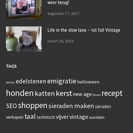
weer terug!
augustus 17, 2017
Life in the slow lane – tot full Vintage
maart 20, 2019
TAGS
emigratie
edelstenen
halloween
berlijn
honden
recept
kerst
katten
new age
Pasen
shoppen
sieraden maken
SEO
sieraden
taal
vijver
vintage
verkopen
technisch
wandelen