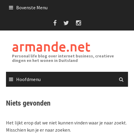
Ga
Bovenste Menu
naar
de
inhoud
armande.net
Personal life blog over internet business, creatieve
dingen en het wonen in Duitsland
Hoofdmenu
Niets gevonden
Het lijkt erop dat we niet kunnen vinden waar je naar zoekt.
Misschien kun je er naar zoeken.