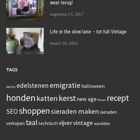
weer terug!
augustus 17, 2017
Life in the slow lane – tot full Vintage
maart 20, 2019
TAGS
emigratie
edelstenen
halloween
berlijn
honden
recept
kerst
katten
new age
Pasen
shoppen
sieraden maken
SEO
sieraden
taal
vijver
vintage
verkopen
technisch
wandelen