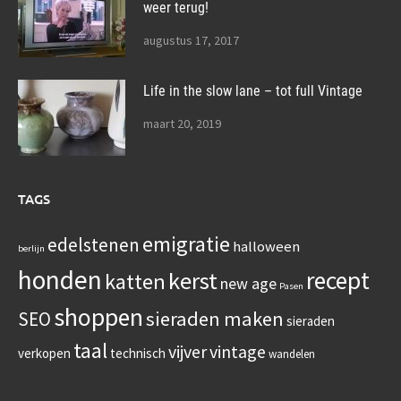
weer terug!
augustus 17, 2017
Life in the slow lane – tot full Vintage
maart 20, 2019
TAGS
emigratie
edelstenen
halloween
berlijn
honden
recept
kerst
katten
new age
Pasen
shoppen
sieraden maken
SEO
sieraden
taal
vijver
vintage
verkopen
technisch
wandelen