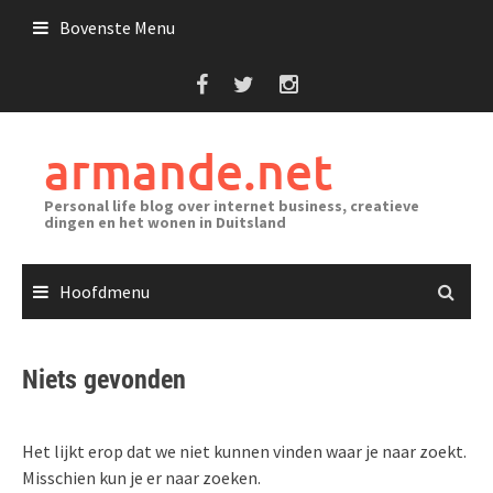
Ga
Bovenste Menu
naar
de
inhoud
armande.net
Personal life blog over internet business, creatieve
dingen en het wonen in Duitsland
Hoofdmenu
Niets gevonden
Het lijkt erop dat we niet kunnen vinden waar je naar zoekt.
Misschien kun je er naar zoeken.